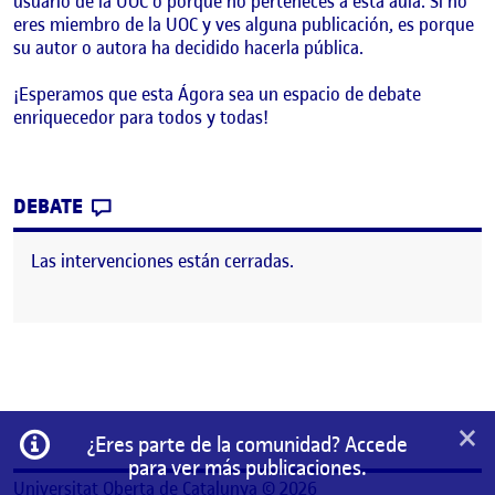
usuario de la UOC o porque no perteneces a esta aula. Si no
eres miembro de la UOC y ves alguna publicación, es porque
su autor o autora ha decidido hacerla pública.
¡Esperamos que esta Ágora sea un espacio de debate
enriquecedor para todos y todas!
CONTRIBUTION
0
EN ¡BIENVENIDOS Y BIENVENIDAS!
DEBATE
Las intervenciones están cerradas.
×
Información
¿Eres parte de la comunidad? Accede
para ver más publicaciones.
Universitat Oberta de Catalunya © 2026