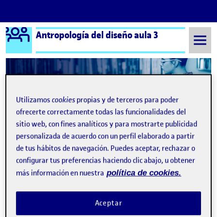
Logo Ágora
Antropología del diseño aula 3
Saltar al contenido
Semestre 20221 - Aula 3
¡Bienvenidos y bienvenidas!
Utilizamos
cookies
propias y de terceros para poder
ofrecerte correctamente todas las funcionalidades del
Navegación de entradas
: La 
Siguiente
sitio web, con fines analíticos y para mostrarte publicidad
personalizada de acuerdo con un perfil elaborado a partir
de tus hábitos de navegación. Puedes aceptar, rechazar o
configurar tus preferencias haciendo clic abajo, u obtener
más información en nuestra
política de cookies.
Aceptar
Publicado por