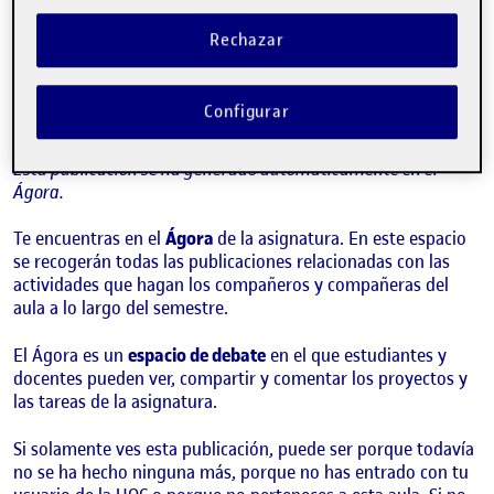
¡Bienvenidos y bienvenidas!
Publicado por
Folio
Rechazar
Visibilidad:
Fecha de publicación
15 septiembre, 2022 3:41 pm
Pública
-
8 Sep 2021
Configurar
¡Hola!
Esta publicación se ha generado automáticamente en el
Ágora.
Te encuentras en el
Ágora
de la asignatura. En este espacio
se recogerán todas las publicaciones relacionadas con las
actividades que hagan los compañeros y compañeras del
aula a lo largo del semestre.
El Ágora es un
espacio de debate
en el que estudiantes y
docentes pueden ver, compartir y comentar los proyectos y
las tareas de la asignatura.
Si solamente ves esta publicación, puede ser porque todavía
no se ha hecho ninguna más, porque no has entrado con tu