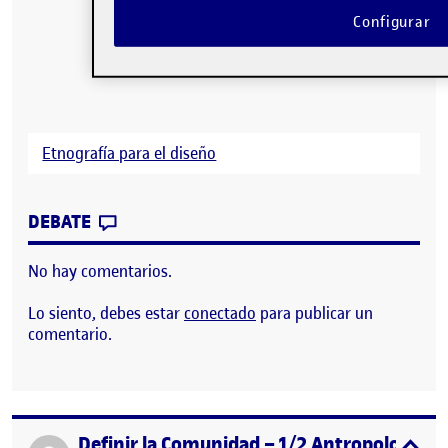
Configurar
Etnografía para el diseño
CONTRIBUTION
0
EN PEC 3 – ETNOGRAFÍA PARA EL DISEÑ
DEBATE
No hay comentarios.
Lo siento, debes estar
conectado
para publicar un
comentario.
Definir la Comunidad – 1/2 Antropología de
Publicado por
expa