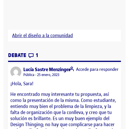
Abrir el diseño a la comunidad
CONTRIBUTIONS
EN PEC 4 – ABRIR EL DISEÑO
DEBATE
1
says:
Lucía Sastre Menzinger
Accede para responder
Visibilidad:
Pública
25 enero, 2023
¡Hola, Sara!
He encontrado muy interesante tu propuesta, así
como la presentación de la misma. Como estudiante,
entiendo muy bien el problema de la limpieza, y la
falta de organización que la conlleva, y creo que tu
solución es brillante. Es un muy buen ejemplo del
Design Thinging; no hay que complicarse para hacer