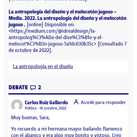
La antropología del diseño y el melocotón jugoso –
Media. 2022.
La antropología del diseño y el melocotón
jugoso .
[online] Disponible en:
<https://medium.com/@idrealdesign/la-
antropolog%C3%ADa-del-dise%C3%B1o-y-el-
melocot%C3%B3n-jugoso-5a1dc630b35c> [Consultado 7
de octubre de 2022].
La antropología en el diseño
CONTRIBUTIONS
EN ANTROPOLOGÍA – PEC 1 – LA ANTRO
DEBATE
2
says:
Carlos Ruiz Gallardo
Accede para responder
Visibilidad:
Pública
16 octubre, 2022
Muy buenas, Sara,
Yo recuerdo a mi hermana mayor bailando flamenco
con el abanico y era algo muy bonito y vistoso. Creo