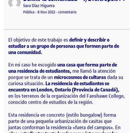
Publicado por
Sara Diaz Higuera
Visibilidad:
Fecha de publicación
en Definir la Comunidad – 1/2 Antr
Pública
-
8 Nov 2022
-
comentario
El objetivo de este trabajo es
definir y describir o
estudiar a un grupo de personas que formen parte de
una comunidad.
En mi caso he escogido
una casa que forma parte de
una residencia de estudiantes,
me llamó la atención
porque se trata de un
microcosmos de culturas
dada su
curiosa situación.
La residencia de estudiantes se
encuentra en
London, Ontario
(Provincia de Canadá),
en los terrenos de la organización del
Fanshawe College,
conocido centro de estudios de la región.
Esta residencia en concreto (estilo bungalow) forma
parte de una p
equeña urbanización de casitas que
juntas conforman la residencia
«fuera del campus». En