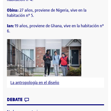
Obina:
27 años, proviene de Nigeria, vive en la
habitación nº 5.
Ian:
19 años, proviene de Ghana, vive en la habitación nº
6.
La antropología en el diseño
CONTRIBUTION
0
EN DEFINIR LA COMUNIDAD – 1/2 ANTR
DEBATE