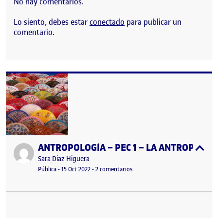
No hay comentarios.
Lo siento, debes estar
conectado
para publicar un
comentario.
ANTROPOLOGÍA – PEC 1 – LA ANTROPOLOGÍ
Publicado por
expa
Publicado por
Sara Diaz Higuera
Visibilidad:
Fecha de publicación
en ANTROPOLOGÍA – PEC 1 – LA
Pública
-
15 Oct 2022
-
2 comentarios