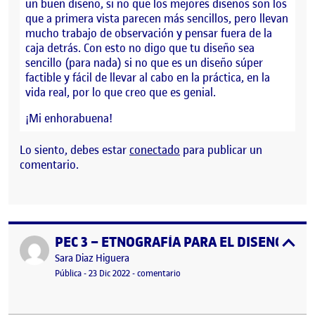
un buen diseño, si no que los mejores diseños son los
que a primera vista parecen más sencillos, pero llevan
mucho trabajo de observación y pensar fuera de la
caja detrás. Con esto no digo que tu diseño sea
sencillo (para nada) si no que es un diseño súper
factible y fácil de llevar al cabo en la práctica, en la
vida real, por lo que creo que es genial.
¡Mi enhorabuena!
Lo siento, debes estar
conectado
para publicar un
comentario.
PEC 3 – ETNOGRAFÍA PARA EL DISEÑO
Publicado por
expa
Publicado por
Sara Diaz Higuera
Visibilidad:
Fecha de publicación
en PEC 3 – ETNOGRAFÍA PARA EL D
Pública
-
23 Dic 2022
-
comentario