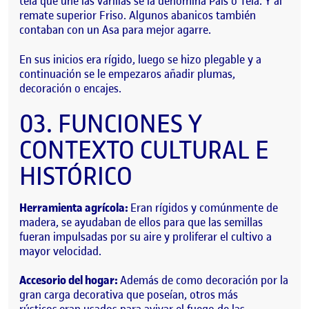
tela que une las varillas se la denomina
País o Tela
. Y al
remate superior
Friso.
Algunos abanicos también
contaban con un
Asa
para mejor agarre.
En sus inicios era rígido, luego se hizo plegable y a
continuación se le empezaros añadir plumas,
decoración o encajes.
03.
FUNCIONES Y
CONTEXTO
CULTURAL E
HISTÓRICO
Herramienta agrícola:
Eran rígidos y comúnmente de
madera
, se ayudaban de ellos para que las semillas
fueran impulsadas por su aire y proliferar el cultivo a
mayor velocidad.
Accesorio del hogar:
Además de como decoración por la
gran carga decorativa
que poseían, otros más