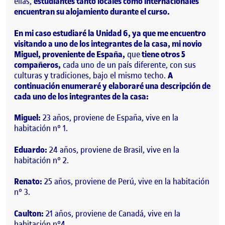
ellas,
estudiantes
tanto locales como internacionales
encuentran su alojamiento durante el curso.
En mi caso estudiaré la
Unidad 6
, ya que me encuentro
visitando a uno de los integrantes de la casa, mi novio
Miguel, proveniente de España,
que
tiene otros 5
compañeros,
cada uno de un país diferente, con sus
culturas y tradiciones, bajo el mismo techo.
A
continuación enumeraré y elaboraré una descripción de
cada uno de los integrantes de la casa:
Miguel:
23 años, proviene de España, vive en la
habitación nº 1.
Eduardo:
24 años, proviene de Brasil, vive en la
habitación nº 2.
Renato:
25 años, proviene de Perú, vive en la habitación
nº 3.
Caulton:
21 años, proviene de Canadá, vive en la
habitación nº4.