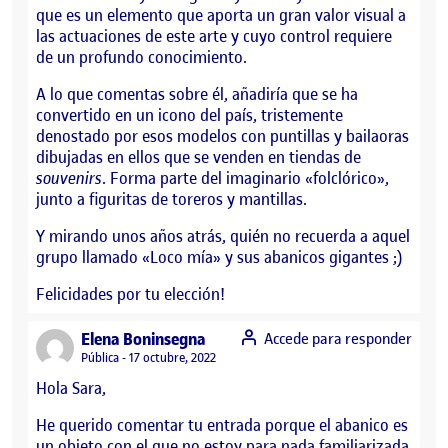
que es un elemento que aporta un gran valor visual a
las actuaciones de este arte y cuyo control requiere
de un profundo conocimiento.
A lo que comentas sobre él, añadiría que se ha
convertido en un icono del país, tristemente
denostado por esos modelos con puntillas y bailaoras
dibujadas en ellos que se venden en tiendas de
souvenirs
. Forma parte del imaginario «folclórico»,
junto a figuritas de toreros y mantillas.
Y mirando unos años atrás, quién no recuerda a aquel
grupo llamado «Loco mía» y sus abanicos gigantes ;)
Felicidades por tu elección!
says:
Elena Boninsegna
Accede para responder
Visibilidad:
Pública
17 octubre, 2022
Hola Sara,
He querido comentar tu entrada porque el abanico es
un objeto con el que no estoy para nada familiarizada