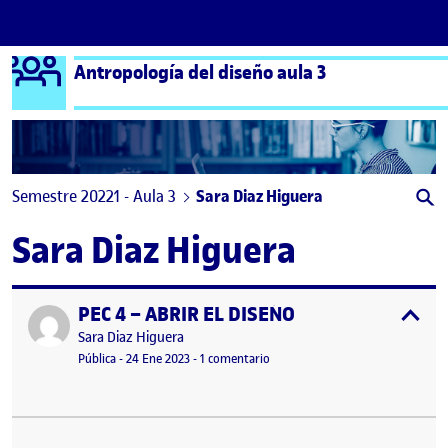
Logo Ágora
Antropología del diseño aula 3
Saltar al contenido
Semestre 20221 - Aula 3
Sara Diaz Higuera
Sara Diaz Higuera
PEC 4 – ABRIR EL DISEÑO
Publicado por
expa
Publicado por
Sara Diaz Higuera
Visibilidad:
Fecha de publicación
en PEC 4 – ABRIR EL DISEÑO
Pública
-
24 Ene 2023
-
1 comentario