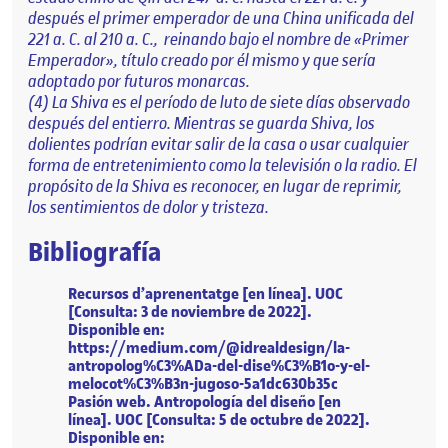
después el primer emperador de una China unificada del
221 a. C. al 210 a. C., ​ reinando bajo el nombre de «Primer
Emperador», título creado por él mismo y que sería
adoptado por futuros monarcas.
(4) La Shiva es el período de luto de siete días observado
después del entierro. Mientras se guarda Shiva, los
dolientes podrían evitar salir de la casa o usar cualquier
forma de entretenimiento como la televisión o la radio. El
propósito de la Shiva es reconocer, en lugar de reprimir,
los sentimientos de dolor y tristeza.
Bibliografía
Recursos d’aprenentatge [en línea]. UOC
[Consulta: 3 de noviembre de 2022].
Disponible en:
https://medium.com/@idrealdesign/la-
antropolog%C3%ADa-del-dise%C3%B1o-y-el-
melocot%C3%B3n-jugoso-5a1dc630b35c
Pasión web. Antropología del diseño [en
línea]. UOC [Consulta: 5 de octubre de 2022].
Disponible en: