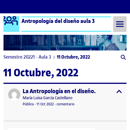
Logo Ágora
Antropología del diseño aula 3
Saltar al contenido
Semestre 20221 - Aula 3
11 Octubre, 2022
11 Octubre, 2022
La Antropología en el diseño.
Publicado por
expa
Publicado por
María Luisa García Castellano
Visibilidad:
Fecha de publicación
11 octubre, 2022 5:59 pm
en La Antropología en el diseño.
Pública
-
11 Oct 2022
-
comentario