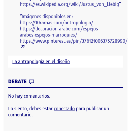
https://es.wikipedia.org/wiki/Justus_von_Liebig
Imágenes disponibles en:
https://10ramas.com/antropologia/
https://decoracion-arabe.com/espejos-
arabes-espejos-marroquies/
https://www.pinterest.es/pin/376121006375728990/
La antropología en el diseño
CONTRIBUTION
0
EN LA ANTROPOLOGÍA EN EL DISEÑO.
DEBATE
No hay comentarios.
Lo siento, debes estar
conectado
para publicar un
comentario.