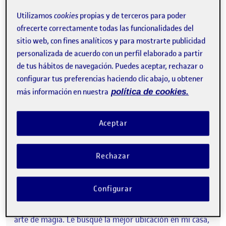
Utilizamos
cookies
propias y de terceros para poder
ofrecerte correctamente todas las funcionalidades del
El espejo de mi “Tita”
sitio web, con fines analíticos y para mostrarte publicidad
personalizada de acuerdo con un perfil elaborado a partir
En mis años de adolescencia, visitaba frecuentemente a
de tus hábitos de navegación. Puedes aceptar, rechazar o
mi “Tita” en Barcelona. Ella siempre me enseñaba
configurar tus preferencias haciendo clic abajo, u obtener
objetos que iba comprando en sus viajes. Toda su casa
era un museo compactado. Entre todos sus ellos, había
más información en nuestra
política de cookies.
uno que captaba siempre mi atención, un fabuloso
espejo ovalado lleno de colores llamativos.
Aceptar
Me enamoré de él con solo verlo, y a él también le gusté
:)
Su forma ovalada, me recuerda el universo con sus
galaxias, y esas esquinas en forma de pétalos de flores
Rechazar
que quiere empezar a navegar y expandirse a gran
velocidad. Sus colores como si del nacimiento de una
nebulosa se tratase. Cuantas cosas sabes, y cuantas
Configurar
puedes reflejas.
En 1980 mi “Tita” falleció y este espejo se me regaló por
arte de magia. Le busqué la mejor ubicación en mi casa,