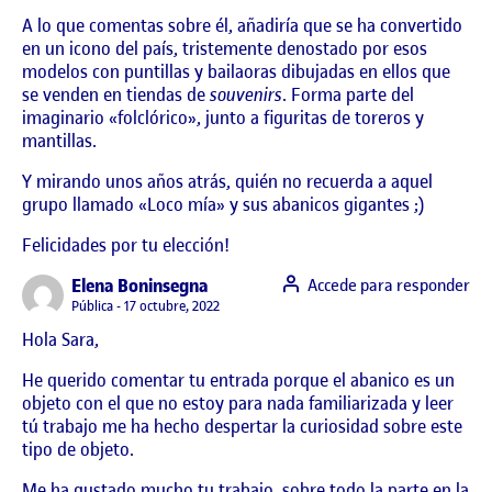
A lo que comentas sobre él, añadiría que se ha convertido
en un icono del país, tristemente denostado por esos
modelos con puntillas y bailaoras dibujadas en ellos que
se venden en tiendas de
souvenirs
. Forma parte del
imaginario «folclórico», junto a figuritas de toreros y
mantillas.
Y mirando unos años atrás, quién no recuerda a aquel
grupo llamado «Loco mía» y sus abanicos gigantes ;)
Felicidades por tu elección!
says:
Elena Boninsegna
Accede para responder
Visibilidad:
Pública
17 octubre, 2022
Hola Sara,
He querido comentar tu entrada porque el abanico es un
objeto con el que no estoy para nada familiarizada y leer
tú trabajo me ha hecho despertar la curiosidad sobre este
tipo de objeto.
Me ha gustado mucho tu trabajo, sobre todo la parte en la