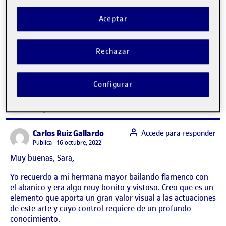
Aceptar
ANTROPOLOGÍA – PEC 1 – LA
Publicado por
Rechazar
ANTROPOLOGÍA EL EL DISEÑO
Publicado por
Sara Diaz Higuera
Visibilidad:
Fecha de publicación
en ANTROPOLOGÍA – PEC 1 – LA 
Pública
-
15 Oct 2022
-
2 comentarios
Configurar
CONTRIBUTIONS
EN ANTROPOLOGÍA – PEC 1 – LA ANTROPO
DEBATE
2
says:
Carlos Ruiz Gallardo
Accede para responder
Visibilidad:
Pública
16 octubre, 2022
Muy buenas, Sara,
Yo recuerdo a mi hermana mayor bailando flamenco con
el abanico y era algo muy bonito y vistoso. Creo que es un
elemento que aporta un gran valor visual a las actuaciones
de este arte y cuyo control requiere de un profundo
conocimiento.