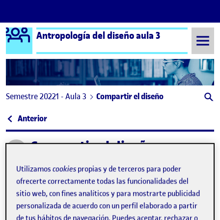
Logo Ágora
Antropología del diseño aula 3
Saltar al contenido
Semestre 20221 - Aula 3
Compartir el diseño
Navegación de entradas
: Compartir el diseño
Anterior
Compartir el diseño
Publicado por
Publicado por
María Luisa García Castellano
Utilizamos
cookies
propias y de terceros para poder
Visibilidad:
Fecha de publicación
en Compartir el diseño
Pública
-
26 Ene 2023
-
comentario
ofrecerte correctamente todas las funcionalidades del
sitio web, con fines analíticos y para mostrarte publicidad
Hol@!
personalizada de acuerdo con un perfil elaborado a partir
de tus hábitos de navegación. Puedes aceptar, rechazar o