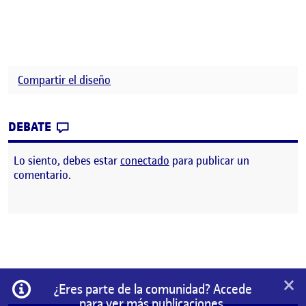
Compartir el diseño
CONTRIBUTION
0
EN COMPARTIR EL DISEÑO
DEBATE
Lo siento, debes estar
conectado
para publicar un
comentario.
×
Información
¿Eres parte de la comunidad? Accede
para ver más publicaciones.