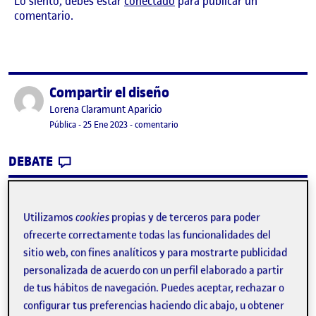
Lo siento, debes estar
conectado
para publicar un
comentario.
Compartir el diseño
Publicado por
Publicado por
Lorena Claramunt Aparicio
Visibilidad:
Fecha de publicación
en Compartir el diseño
Pública
-
25 Ene 2023
-
comentario
CONTRIBUTION
0
EN COMPARTIR EL DISEÑO
DEBATE
No hay comentarios.
Utilizamos
cookies
propias y de terceros para poder
Lo siento, debes estar
conectado
para publicar un
ofrecerte correctamente todas las funcionalidades del
comentario.
sitio web, con fines analíticos y para mostrarte publicidad
personalizada de acuerdo con un perfil elaborado a partir
de tus hábitos de navegación. Puedes aceptar, rechazar o
configurar tus preferencias haciendo clic abajo, u obtener