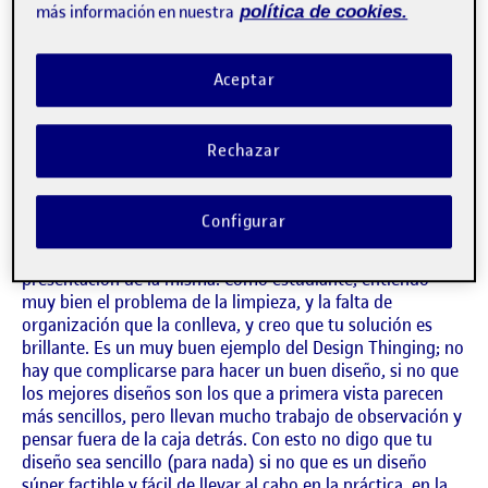
PEC 4 – ABRIR EL DISEÑO
Publicado por
más información en nuestra
política de cookies.
Publicado por
Sara Diaz Higuera
Visibilidad:
Fecha de publicación
en PEC 4 – ABRIR EL DISEÑO
Pública
-
24 Ene 2023
-
1 comentario
Aceptar
CONTRIBUTIONS
EN PEC 4 – ABRIR EL DISEÑO
DEBATE
1
Rechazar
says:
Lucía Sastre Menzinger
Accede para responder
Visibilidad:
Pública
25 enero, 2023
¡Hola, Sara!
Configurar
He encontrado muy interesante tu propuesta, así como la
presentación de la misma. Como estudiante, entiendo
muy bien el problema de la limpieza, y la falta de
organización que la conlleva, y creo que tu solución es
brillante. Es un muy buen ejemplo del Design Thinging; no
hay que complicarse para hacer un buen diseño, si no que
los mejores diseños son los que a primera vista parecen
más sencillos, pero llevan mucho trabajo de observación y
pensar fuera de la caja detrás. Con esto no digo que tu
diseño sea sencillo (para nada) si no que es un diseño
súper factible y fácil de llevar al cabo en la práctica, en la