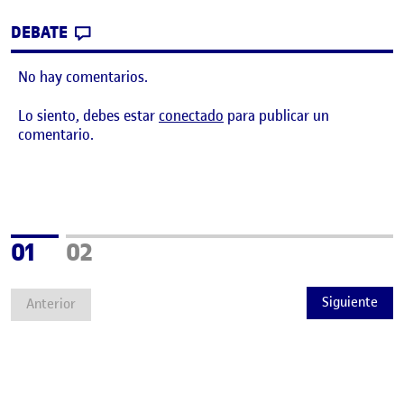
CONTRIBUTION
0
EN FASE 1: DEFINIR LA COMUNIDAD
DEBATE
No hay comentarios.
Lo siento, debes estar
conectado
para publicar un
comentario.
Página
Página
01
02
Siguiente
Anterior