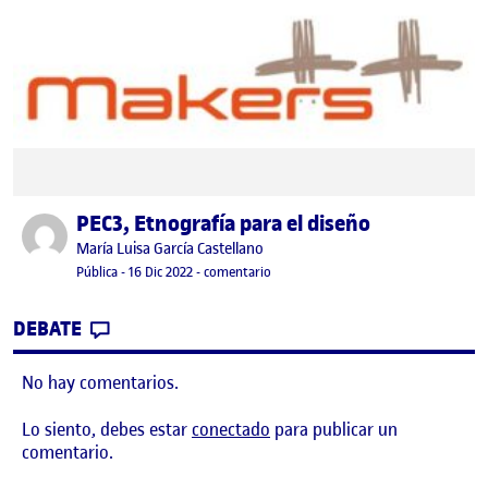
PEC3, Etnografía para el diseño
Publicado por
Publicado por
María Luisa García Castellano
Visibilidad:
Fecha de publicación
16 diciembre, 2022 11:16 pm
en PEC3, Etnografía para el diseño
Pública
-
16 Dic 2022
-
comentario
CONTRIBUTION
0
EN PEC3, ETNOGRAFÍA PARA EL DISEÑO
DEBATE
No hay comentarios.
Lo siento, debes estar
conectado
para publicar un
comentario.