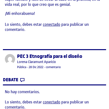
vida real, por lo que creo que es genial.
¡Mi enhorabuena!
Lo siento, debes estar
conectado
para publicar un
comentario.
PEC 3 Etnografía para el diseño
Publicado por
Publicado por
Lorena Claramunt Aparicio
Visibilidad:
Fecha de publicación
28 diciembre, 2022 10:55 pm
en PEC 3 Etnografía para el diseño
Pública
-
28 Dic 2022
-
comentario
CONTRIBUTION
0
EN PEC 3 ETNOGRAFÍA PARA EL DISEÑO
DEBATE
No hay comentarios.
Lo siento, debes estar
conectado
para publicar un
comentario.