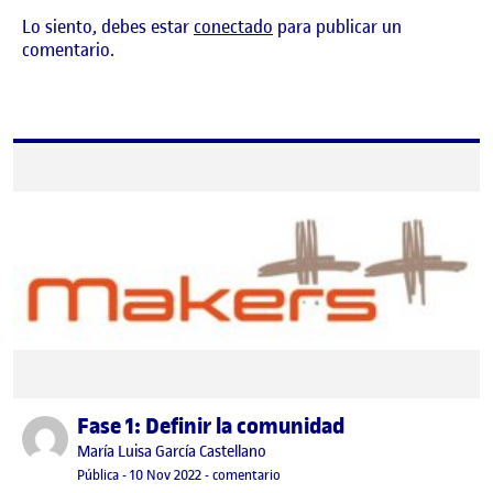
Lo siento, debes estar
conectado
para publicar un
comentario.
Fase 1: Definir la comunidad
Publicado por
Publicado por
María Luisa García Castellano
Visibilidad:
Fecha de publicación
10 noviembre, 2022 11:00 pm
en Fase 1: Definir la comunidad
Pública
-
10 Nov 2022
-
comentario