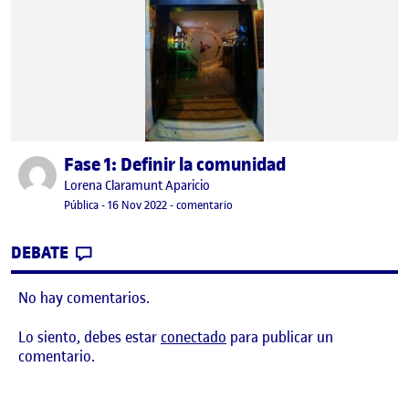
Fase 1: Definir la comunidad
Publicado por
Publicado por
Lorena Claramunt Aparicio
Visibilidad:
Fecha de publicación
16 noviembre, 2022 10:33 pm
en Fase 1: Definir la comunidad
Pública
-
16 Nov 2022
-
comentario
CONTRIBUTION
0
EN FASE 1: DEFINIR LA COMUNIDAD
DEBATE
No hay comentarios.
Lo siento, debes estar
conectado
para publicar un
comentario.