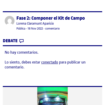
Fase 2: Componer el Kit de Campo
Publicado por
Publicado por
Lorena Claramunt Aparicio
Visibilidad:
Fecha de publicación
en Fase 2: Componer el Kit de Camp
Pública
-
18 Nov 2022
-
comentario
CONTRIBUTION
0
EN FASE 2: COMPONER EL KIT DE CAMPO
DEBATE
No hay comentarios.
Lo siento, debes estar
conectado
para publicar un
comentario.