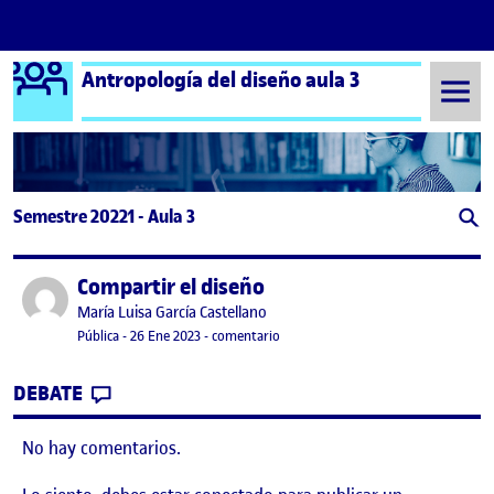
Logo Ágora
Antropología del diseño aula 3
Saltar al contenido
Semestre 20221 - Aula 3
Compartir el diseño
Publicado por
Publicado por
María Luisa García Castellano
Visibilidad:
Fecha de publicación
en Compartir el diseño
Pública
-
26 Ene 2023
-
comentario
CONTRIBUTION
0
EN COMPARTIR EL DISEÑO
DEBATE
No hay comentarios.