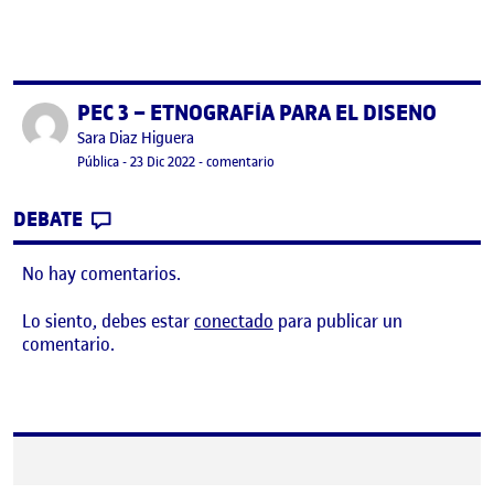
PEC 3 – ETNOGRAFÍA PARA EL DISEÑO
Publicado por
Publicado por
Sara Diaz Higuera
Visibilidad:
Fecha de publicación
en PEC 3 – ETNOGRAFÍA PARA EL DI
Pública
-
23 Dic 2022
-
comentario
CONTRIBUTION
0
EN PEC 3 – ETNOGRAFÍA PARA EL DISEÑO
DEBATE
No hay comentarios.
Lo siento, debes estar
conectado
para publicar un
comentario.