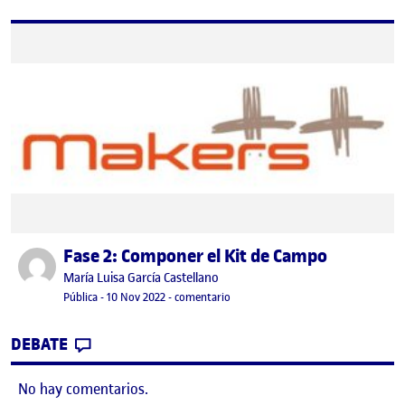
Fase 2: Componer el Kit de Campo
Publicado por
Publicado por
María Luisa García Castellano
Visibilidad:
Fecha de publicación
en Fase 2: Componer el Kit de Camp
Pública
-
10 Nov 2022
-
comentario
CONTRIBUTION
0
EN FASE 2: COMPONER EL KIT DE CAMPO
DEBATE
No hay comentarios.